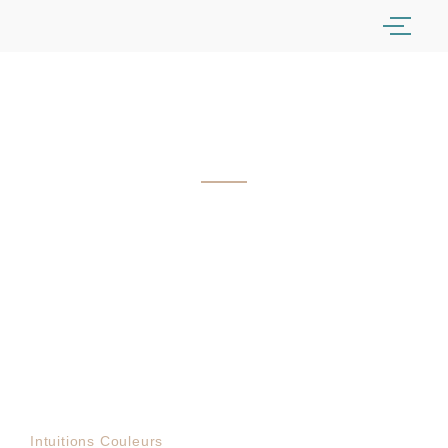
Conseils déco & Harmonie des
couleurs
Intuitions Couleurs